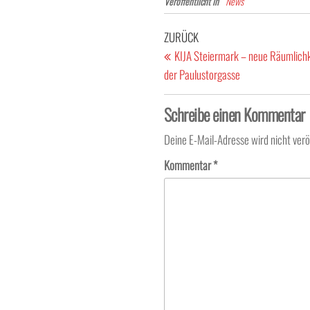
Veröffentlicht in
News
Beitragsnavigation
Vorheriger
ZURÜCK
Beitrag
KIJA Steiermark – neue Räumlichk
der Paulustorgasse
Schreibe einen Kommentar
Deine E-Mail-Adresse wird nicht veröf
Kommentar
*