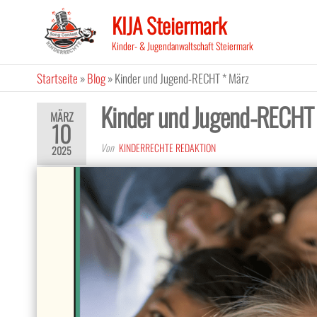
Zum
KIJA Steiermark
Inhalt
springen
Kinder- & Jugendanwaltschaft Steiermark
Startseite
»
Blog
»
Kinder und Jugend-RECHT * März
Kinder und Jugend-RECHT
MÄRZ
10
Von
KINDERRECHTE REDAKTION
2025