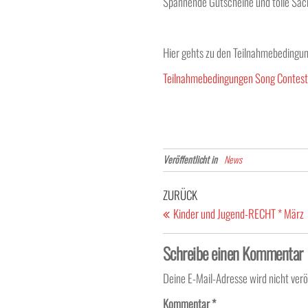
Spannende Gutscheine und tolle Sac
Hier gehts zu den Teilnahmebedingu
Teilnahmebedingungen Song Contes
Veröffentlicht in
News
Beitragsnavigation
Vorheriger
ZURÜCK
Beitrag
Kinder und Jugend-RECHT * März
Schreibe einen Kommentar
Deine E-Mail-Adresse wird nicht veröf
Kommentar
*