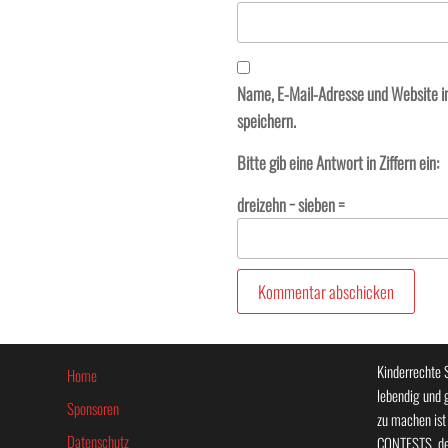
Name, E-Mail-Adresse und Website 
speichern.
Bitte gib eine Antwort in Ziffern ein:
dreizehn − sieben =
Kinderrechte 
Home
lebendig und 
Sponsoren
zu machen is
Datenschutz
CONTESTS, de