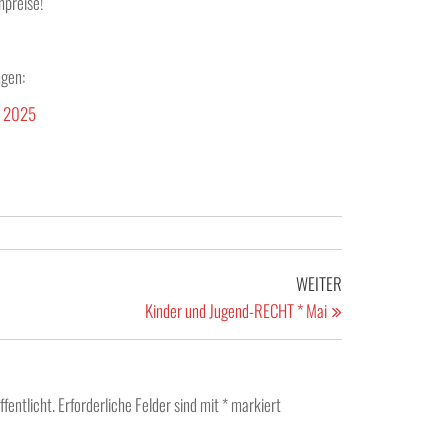
hpreise!
ngen:
t 2025
Nächster
WEITER
Beitrag
Kinder und Jugend-RECHT * Mai
fentlicht.
Erforderliche Felder sind mit
*
markiert