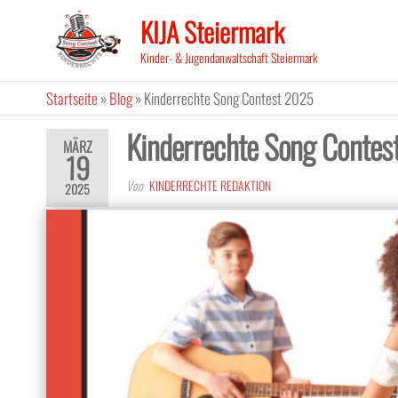
Zum
KIJA Steiermark
Inhalt
springen
Kinder- & Jugendanwaltschaft Steiermark
Startseite
»
Blog
»
Kinderrechte Song Contest 2025
Kinderrechte Song Contes
MÄRZ
19
Von
KINDERRECHTE REDAKTION
2025