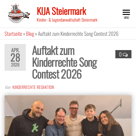
Zum
KIJA Steiermark
Inhalt
MENÜ
springen
Kinder- & Jugendanwaltschaft Steiermark
Startseite
»
Blog
»
Auftakt zum Kinderrechte Song Contest 2026
Auftakt zum
APR.
28
0
Kinderrechte Song
2026
Contest 2026
Von
KINDERRECHTE REDAKTION