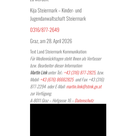
Kija Steiermark – Kinder- und
Jugendanwaltschaft Steiermark
0316/877-2649
Graz, am 28. April 2026
Text Land Steiermark Kommunikation:
Für Medienrückfragen steht Ihnen als Verfasser
bzw. Bearbeiter dieser Information:
Martin Link
unter Tel.:
+43 (316) 877-2825
, bzw.
Mobil:
+43 (676) 86662825
und Fax: +43 (316)
877-2294 oder E-Mail:
martin.link@stmk.gv.at
zur Verfügung.
A-8011 Graz – Hofgasse 16 –
Datenschutz