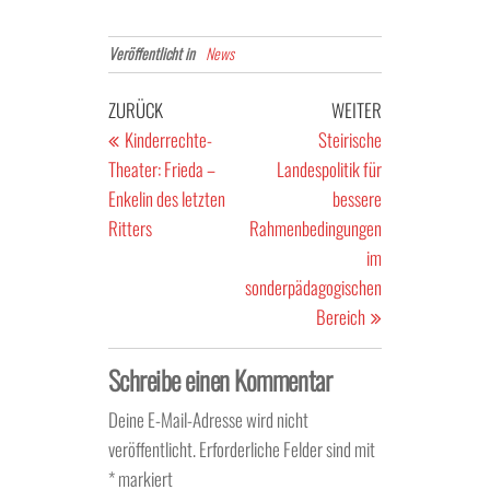
Veröffentlicht in
News
Beitragsnavigation
Vorheriger
Nächster
ZURÜCK
WEITER
Beitrag
Beitrag
Kinderrechte-
Steirische
Theater: Frieda –
Landespolitik für
Enkelin des letzten
bessere
Ritters
Rahmenbedingungen
im
sonderpädagogischen
Bereich
Schreibe einen Kommentar
Deine E-Mail-Adresse wird nicht
veröffentlicht.
Erforderliche Felder sind mit
*
markiert